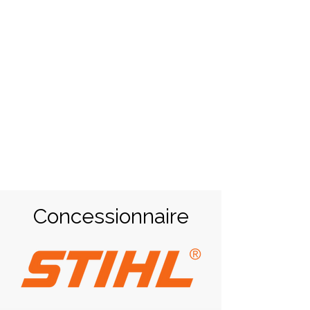
JARDIN est à votre service
depuis 1992 pour la vente,
l’entretien, la réparation de
tondeuses, tronçonneuses,
taille-haies, débroussailleuses…
Tél: (+32)
02 673 58 17
Concessionnaire